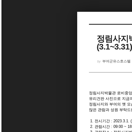
Sketchbook5, 스케치북5
정림사지박
(3.1~3.31
Sketchbook5, 스케치북5
부여군유스호스텔
by
정림사지박물관 로비중앙홀에
유리건판 사진으로 지금의
정림사지와 부여의 옛 모
많은 관람과 성원 부탁드
1. 전시기간 : 2023.3.1. (수
2. 관람시간 : 09:00 ~ 18