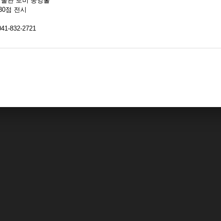
박물관 로비 중앙홀
30점 전시
-832-2721