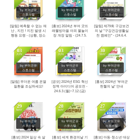
3331
4497
3013
by 부여군유
by 부여군유
by 부여군유
스호스텔
스호스텔
스호스텔
[알림] 예측할 수 없는 재
[홍보] 2024년 부여 굿뜨
[알림] 제79회 구강보건
난 , 지진 ! 지진 발생 시
래웰빙마을 야외 물놀이
의 날 "구강건강생활실
행동 요령 - (상황, 장소
장 개장 알림 - (24.7.5.
천 캠페인" - (24.6.4.
별)
금~8.18.일)
화/6.10.월)
03
03
30
JUN
JUN
MAY
3107
6016
3237
by 부여군유
by 부여군유
by 부여군유
스호스텔
스호스텔
스호스텔
[알림] 무더운 여름 온열
[공모] 2024년 ESG 혁신
[홍보] 2024년 '부여군
질환을 조심하세요!
정책 아이디어 공모전 -
헌혈의 날' 안내
24.6.3.(월)~7.12.(금)
29
28
27
MAY
MAY
MAY
3307
3355
3144
by 부여군유
by 부여군유
by 부여군유
스호스텔
스호스텔
스호스텔
[홍보] 2024 일상 속 살
[홍보] 세계 환경의날 기
[홍보] 아동·청소년 대상