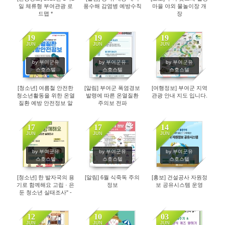
일 체류형 부여관광 로
풍수해 감염병 예방수칙
마을 야외 물놀이장 개
드맵 *
장
19
19
19
JUN
JUN
JUN
3304
2951
5238
by 부여군유
by 부여군유
by 부여군유
스호스텔
스호스텔
스호스텔
[청소년] 여름철 안전한
[알림] 부여군 폭염경보
[여행정보] 부여군 지역
청소년활동을 위한 온열
발령에 따른 온열질환
관광 안내 지도 입니다.
질환 예방 안전정보 알
주의보 전파
림
17
17
14
JUN
JUN
JUN
3025
3410
3334
by 부여군유
by 부여군유
by 부여군유
스호스텔
스호스텔
스호스텔
[청소년] 한 발자국의 용
[알림] 6월 식죽독 주의
[홍보] 건설공사 자원정
기로 함께해요 고립 · 은
정보
보 공유시스템 운영
둔 청소년 실태조사" -
(6.11. ~ 7.31.)
12
10
03
JUN
JUN
JUN