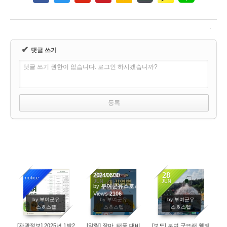
✔
댓글 쓰기
댓글 쓰기 권한이 없습니다. 로그인 하시겠습니까?
30
28
2024/06/30
notice
JUN
JUN
by
부여군유스호스텔
2120
Views
2106
2432
by 부여군유
by 부여군유
by 부여군유
스호스텔
스호스텔
스호스텔
[관광정보] 2025년 1박2
[알림] 장마, 태풍 대비
[보도] 부여 굿뜨래 웰빙