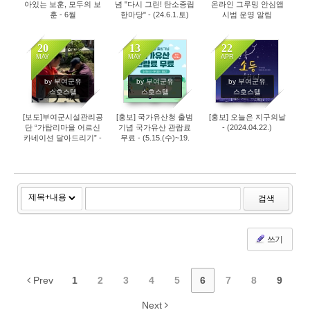
아있는 보훈, 모두의 보
념 "다시 그린! 탄소중립
온라인 그루밍 안심앱
훈 - 6월
한마당" - (24.6.1.토)
시범 운영 알림
20
13
22
MAY
MAY
APR
3131
3247
3541
by 부여군유
by 부여군유
by 부여군유
스호스텔
스호스텔
스호스텔
[보도]부여군시설관리공
[홍보] 국가유산청 출범
[홍보] 오늘은 지구의날
단 “가탑리마을 어르신
기념 국가유산 관람료
- (2024.04.22.)
카네이션 달아드리기” -
무료 - (5.15.(수)~19.
(2024.05.08.)
(일)/5일간) 부소산성,
부여왕릉원
검색
쓰기
Prev
1
2
3
4
5
6
7
8
9
Next