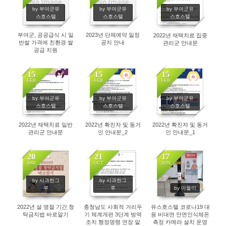
No Image
No Image
2993
3447
3635
by 부여군유
by 부여군유
by 부여군유
스호스텔
스호스텔
스호스텔
부여군, 공공급식 시 일
2023년 단체예약 일정
2022년 재택치료 집중
반쌀 가격에 친환경 쌀
공지 안내
관리군 안내문
공급 지원
15
15
15
FEB
FEB
FEB
3219
3276
3499
by 부여군유
by 부여군유
by 부여군유
스호스텔
스호스텔
스호스텔
2022년 재택치료 일반
2022년 확진자 및 동거
2022년 확진자 및 동거
관리군 안내문
인 안내문_2
인 안내문_1
20
21
17
JAN
OCT
JUN
3615
3578
4296
by 사과한그
by 사과한그
루
루
by 마돌이
2022년 설 명절 기간 청
충청남도 사회적 거리두
유스호스텔 코로나19 대
탁금지법 바로알기
기 체계개편 3단계 방역
응 비대면 안면인식체온
조치 행정명령 연장 알
측정 카메라 설치 운영