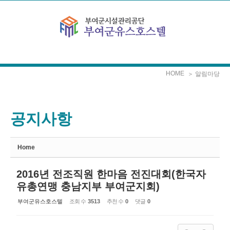
Sketchbook5, 스케치북5
Sketchbook5, 스케치북5
본문으로 바로가기
HOME
＞ 알림마당
공지사항
Home
2016년 전조직원 한마음 전진대회(한국자
유총연맹 충남지부 부여군지회)
부여군유스호스텔
조회 수
3513
추천 수
0
댓글
0