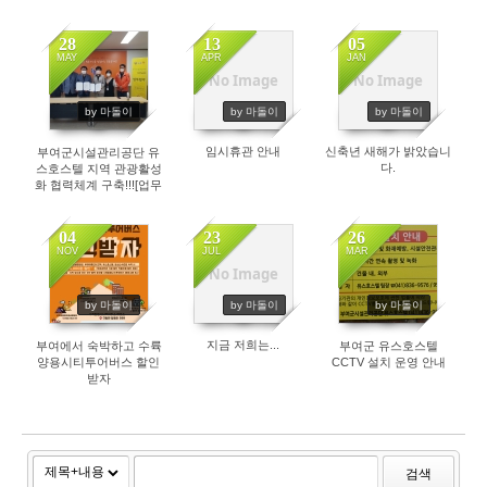
림
28
13
05
MAY
APR
JAN
No Image
No Image
4229
3719
3617
by 마돌이
by 마돌이
by 마돌이
임시휴관 안내
신축년 새해가 밝았습니
부여군시설관리공단 유
다.
스호스텔 지역 관광활성
화 협력체계 구축!!![업무
협약}
04
23
26
NOV
JUL
MAR
No Image
4792
4847
3824
by 마돌이
by 마돌이
by 마돌이
지금 저희는...
부여에서 숙박하고 수륙
부여군 유스호스텔
양용시티투어버스 할인
CCTV 설치 운영 안내
받자
검색