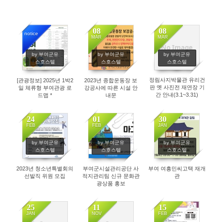
08
08
notice
MAR
MAR
No Image
2102
3054
3309
by 부여군유
by 부여군유
by 부여군유
스호스텔
스호스텔
스호스텔
정림사지박물관 유리건
[관광정보] 2025년 1박2
2023년 종합운동장 보
판 옛 사진전 재연장 기
일 체류형 부여관광 로
강공사에 따른 시설 안
간 안내(3.1~3.31)
드맵 *
내문
24
01
30
FEB
FEB
JAN
3336
2987
3045
by 부여군유
by 부여군유
by 부여군유
스호스텔
스호스텔
스호스텔
2023년 청소년특별회의
부여군시설관리공단 사
부여 여흥민씨고택 재개
선발직 위원 모집
적지관리팀 신규 문화관
관
광상품 홍보
25
11
15
JAN
NOV
FEB