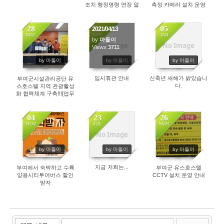
조치 행정명령 연장 알
측정 카메라 설치 운영
림
28
13
05
2021/04/13
MAY
APR
JAN
by
마돌이
No Image
No Image
4212
Views
3711
3610
by 마돌이
by 마돌이
by 마돌이
임시휴관 안내
신축년 새해가 밝았습니
부여군시설관리공단 유
다.
스호스텔 지역 관광활성
화 협력체계 구축!!![업무
협약}
04
23
26
NOV
JUL
MAR
No Image
4781
4838
3818
by 마돌이
by 마돌이
by 마돌이
지금 저희는...
부여에서 숙박하고 수륙
부여군 유스호스텔
양용시티투어버스 할인
CCTV 설치 운영 안내
받자