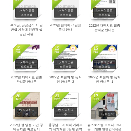
No Image
No Image
2974
3435
3620
by 부여군유
by 부여군유
by 부여군유
스호스텔
스호스텔
스호스텔
부여군, 공공급식 시 일
2023년 단체예약 일정
2022년 재택치료 집중
반쌀 가격에 친환경 쌀
공지 안내
관리군 안내문
공급 지원
15
15
15
FEB
FEB
FEB
3204
3269
3477
by 부여군유
by 부여군유
by 부여군유
스호스텔
스호스텔
스호스텔
2022년 재택치료 일반
2022년 확진자 및 동거
2022년 확진자 및 동거
관리군 안내문
인 안내문_2
인 안내문_1
20
21
17
JAN
OCT
JUN
3601
3567
4280
by 사과한그
by 사과한그
루
루
by 마돌이
2022년 설 명절 기간 청
충청남도 사회적 거리두
유스호스텔 코로나19 대
탁금지법 바로알기
기 체계개편 3단계 방역
응 비대면 안면인식체온