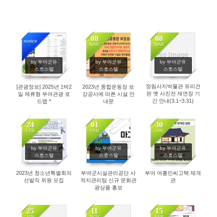
08
08
notice
MAR
MAR
No Image
2077
3043
3297
by 부여군유
by 부여군유
by 부여군유
스호스텔
스호스텔
스호스텔
정림사지박물관 유리건
[관광정보] 2025년 1박2
2023년 종합운동장 보
판 옛 사진전 재연장 기
일 체류형 부여관광 로
강공사에 따른 시설 안
간 안내(3.1~3.31)
드맵 *
내문
24
01
30
FEB
FEB
JAN
3325
2977
3032
by 부여군유
by 부여군유
by 부여군유
스호스텔
스호스텔
스호스텔
2023년 청소년특별회의
부여군시설관리공단 사
부여 여흥민씨고택 재개
선발직 위원 모집
적지관리팀 신규 문화관
관
광상품 홍보
25
11
15
JAN
NOV
FEB