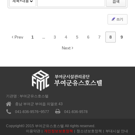
검색
쓰기
Prev
1
...
3
4
5
6
7
8
9
Next
기관명 : 부여군유스호스텔
충남 부여군 부여읍 의열로 43
041-836-9576~9577
041-836-9578
Copyright© 2015 부여군유스호스텔 All rights reserved.
이용약관
개인정보보호정책
청소년보호정책
부대시설 안내