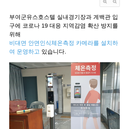
부여군유스호스텔 실내경기장과 계백관 입
구에 코로나 19 대응 지역감염 확산 방지를
위해
비대면 안면인식
체온측정 카메라를 설치하
여 운영하고
있습니다.