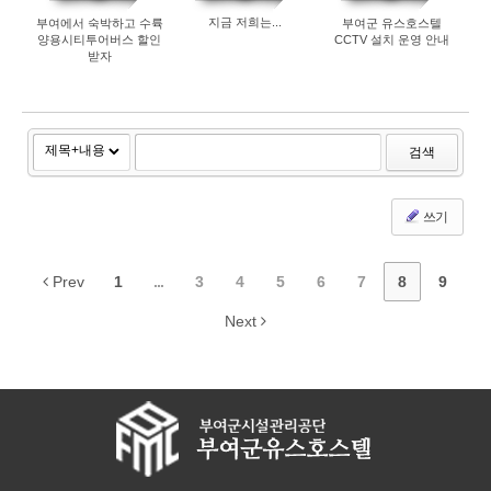
지금 저희는...
부여에서 숙박하고 수륙
부여군 유스호스텔
양용시티투어버스 할인
CCTV 설치 운영 안내
받자
검색
쓰기
Prev
1
...
3
4
5
6
7
8
9
Next