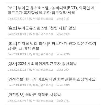
[보도] 부여군 유스호스텔 - ㈜비디텍(BDT), 외국인 계
절근로자 복지향상을 위한 업무협약 체결
Date
2024.12.24
By
부여군유스호스텔
Views
2110
[홍보] 부여군유스호스텔 "청렴 서한" 알림
Date
2024.12.24
By
부여군유스호스텔
Views
1989
[홍보] 디저털 범죄 확산 [진짜보다 더 진짜 같은 가짜?]
딥페이크 예방 홍보
Date
2024.12.24
By
부여군유스호스텔
Views
2213
[행사] 2024년 외국인계절근로자 송년의밤
Date
2024.12.21
By
부여군유스호스텔
Views
1904
[안전정보] 한파가 예보된다면 한랭질환을 조심하세요!
Date
2024.12.21
By
부여군유스호스텔
Views
1949
[안전정보] 올바른 저작권 사용법
Date
2024.12.09
By
부여군유스호스텔
Views
1781