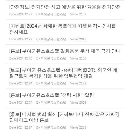
[안전정보] 전기안전 사고 예방을 위한 겨울철 전기안전
Date
2024.12.27
By
부여군유스호스텔
Views
2187
[이벤트] 2024년 함께한 동료에게 따뜻한 감사인사를
전하세요
Date
2024.12.27
By
부여군유스호스텔
Views
2042
[홍보] 부여군유스호스텔 일회용품 무상 제공 금지 안내
Date
2024.12.26
By
부여군유스호스텔
Views
2186
[보도] 부여군 유스호스텔 - ㈜비디텍(BDT), 외국인 계
절근로자 복지향상을 위한 업무협약 체결
Date
2024.12.24
By
부여군유스호스텔
Views
2122
[홍보] 부여군유스호스텔 "청렴 서한" 알림
Date
2024.12.24
By
부여군유스호스텔
Views
2009
[홍보] 디저털 범죄 확산 [진짜보다 더 진짜 같은 가짜?]
딥페이크 예방 홍보
Date
2024.12.24
By
부여군유스호스텔
Views
2223