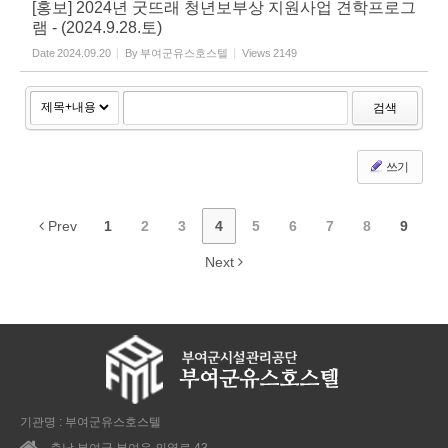
[홍보] 2024년 굿뜨래 청년보부상 지원사업 견학프로그
램 - (2024.9.28.토)
Date
2024.09.20
By
부여군유스호스텔
Views
2149
검색
쓰기
Prev
1
2
3
4
5
6
7
8
9
Next
기관명 : 부여군유스호스텔