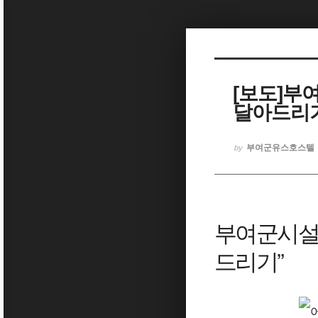
Sketchbook5, 스케치북5
[보도]부
달아드리기” -
Sketchbook5, 스케치북5
부여군유스호스텔
by
부여군시설
드리기”