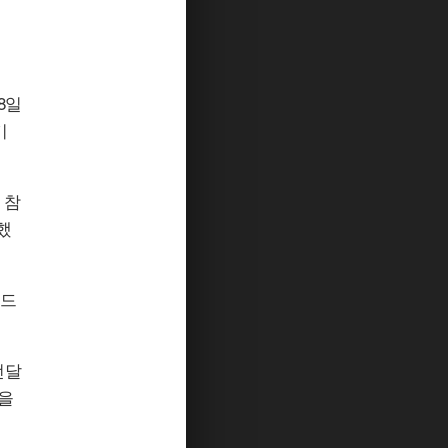
8일
기
 참
했
 드
전달
을