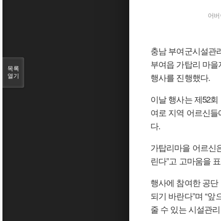
어버
충남 부여군시설관리
부여읍 가탑리 마을
목록
행사를 진행했다.
열기
이날 행사는 제52
여로 지역 어르신들
다.
가탑리마을 어르신은
린다”고 고마움을 표
행사에 참여한 공단
되기 바란다”며 “
줄 수 있는 시설관리