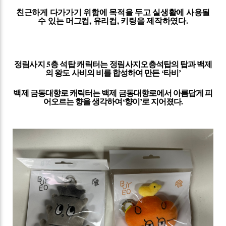
친근하게 다가가기 위함에 목적을 두고 실생활에 사용될
수 있는 머그컵
,
유리컵
,
키링을 제작하였다
.
정림사지
5
층 석탑 캐릭터는 정림사지오층
석탑의 탑과 백제
의 왕도 사비의 비를 합성하여 만든
‘
타비
’
백제 금동대향로 캐릭터는 백제 금동대향로에서 아름답게 피
어오르는 향을 생각하여
‘
향이
’
로 지어졌다
.