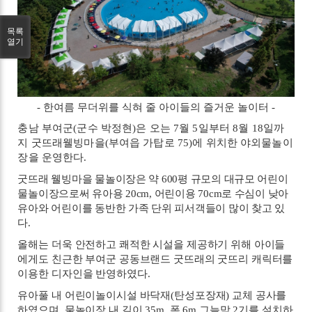
목록
열기
-
한여름 무더위를 식혀 줄 아이들의 즐거운 놀이터
-
충남 부여군
(
군수 박정현
)
은 오는
7
월
5
일부터
8
월
18
일까
지 굿뜨래웰빙마을
(
부여읍 가탑로
75)
에 위치한 야외물놀이
장을 운영한다
.
굿뜨래 웰빙마을 물놀이장은 약
600
평 규모의 대규모 어린이
물놀이장으로써 유아용
20cm,
어린이용
70cm
로 수심이 낮아
유아와 어린이를 동반한 가족 단위 피서객들이 많이 찾고 있
다
.
올해는 더욱 안전하고 쾌적한 시설을 제공하기 위해 아이들
에게도 친근한 부여군 공동브랜드 굿뜨래의 굿뜨리 캐릭터를
이용한 디자인을 반영하였다
.
유아풀 내 어린이놀이시설 바닥재
(
탄성포장재
)
교체 공사를
하였으며
,
물놀이장 내 길이
35m,
폭
6m
그늘막
2
기를 설치하