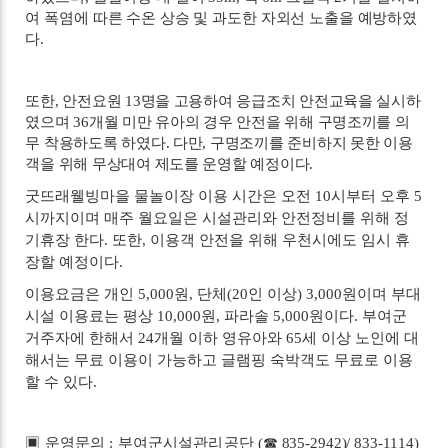
여 폭염에 따른 수온 상승 및 과도한 자외선 노출을 예방하였
다
.
또한
,
안전요원
13
명을 고용하여 응급조치 안전교육을 실시하
였으며
36
개월 미만 유아의 경우 안전을 위해 구명조끼를 의
무 착용하도록 하였다
.
다만
,
구명조끼를 준비하지 못한 이용
객을 위해 무상대여 제도를 운영할 예정이다
.
굿뜨래웰빙마을 물놀이장 이용 시간은 오전
10
시부터 오후
5
시까지이며 매주 월요일은 시설관리와 안전정비를 위해 정
기휴장 한다
.
또한
,
이용객 안전을 위해 우천시에도 임시 휴
장할 예정이다
.
이용요금은 개인
5,000
원
,
단체
(20
인 이상
) 3,000
원이며 부대
시설 이용료는 평상
10,000
원
,
파라솔
5,000
원이다
.
부여군
거주자에 한해서
24
개월 이하 영유아와
65
세 이상 노인에 대
해서는 무료 이용이 가능하고 글램핑 숙박객도 무료로 이용
할 수 있다
.
▣
운영문의
:
부여군시설관리공단
(
☎
835-2942)/ 833-1114)