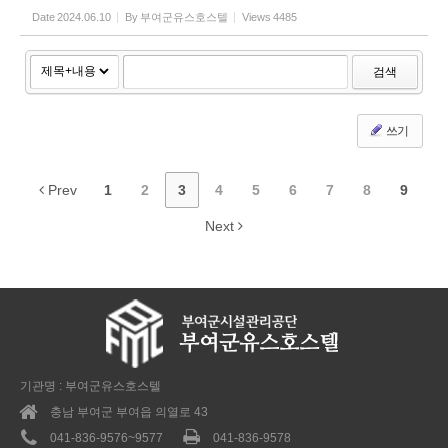
Date
2024.06.10
By
부여군유스호스텔
Views
4485
검색
쓰기
Prev
1
2
3
4
5
6
7
8
9
Next
기관명 : 부여군유스호스텔
충남 부여군 부여읍 의열로 43
041-836-9576~9577
041-836-9578