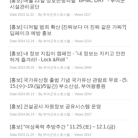
[홍보] 매월 22일 상호존중의날 "BFMC DAY" - 부여군
시설관리공단
Date
2023.11.22
By
부여군유스호스텔
Views
3117
[홍보] 디저털 범죄 확산 [진짜보다 더 진짜 같은 가짜?]
딥페이크 예방 홍보
Date
2024.12.24
By
부여군유스호스텔
Views
2214
[홍보] 내 정보 지킴이 캠페인 - "내 정보는 지키고 안전
하게 즐겨라! - Lock &Roll "
Date
2023.09.25
By
부여군유스호스텔
Views
2840
[홍보] 국가유산청 출범 기념 국가유산 관람료 무료 - (5.
15.(수)~19.(일)/5일간) 부소산성, 부여왕릉원
Date
2024.05.13
By
부여군유스호스텔
Views
3243
[홍보] 건설공사 자원정보 공유시스템 운영
Date
2024.06.14
By
부여군유스호스텔
Views
3327
[홍보] “여성폭력 추방주간 ” 11.25.(토) ~ 12.1.(금)
Date
2023.11.24
By
부여군유스호스텔
Views
3314