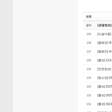
번호
[관광정보]
공지
[시설이용
139
[캠페인]
138
[캠페인] 
137
[홍보] 1
136
[안전정보
135
[청소년] 20
134
[홍보] 20
133
[홍보] 2
132
[홍보] 제2
131