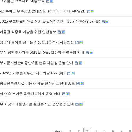
 고위험군 코로나19 예방수칙
25년 부여군 우수정원 콘테스트 -(25.5.12.~6.20./40일간)
2025 굿뜨래웰빙마을 야외 물놀이장 개장 - 25.7.4.(금)~8.17.(일)
] 여름철 식중독 예방을 위한 안전정보
] 생명의 불씨를 살리는 자동심장충격기 사용방법
 부여 공영주차타워 5월3일~5월6일까지 무료운영 안내
] 부여군시설관리공단 5월 연휴 사업장 운영 안내
2025년 기후변화주간 "지구의날 4.22.(화)"
] 청소년수련시설 이용자 자율 안전신고 안내 홍보
 설 연휴 부여군 응급진료체계 운영 안내
] 부여 굿뜨래웰빙마을 설연휴기간 정상운영 안내
Prev
1
2
3
4
5
6
7
8