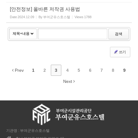
[안전정보] 올바른 저작권 사용법
Date
2024.12.09
By
부여군유스호스텔
Views
1788
검색
쓰기
Prev
1
2
3
4
5
6
7
8
9
Next
기관명 : 부여군유스호스텔