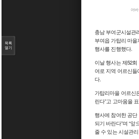
어버
충남 부여군시설관리
부여읍 가탑리 마을
목록
행사를 진행했다.
열기
이날 행사는 제52
여로 지역 어르신들
다.
가탑리마을 어르신은
린다”고 고마움을 표
행사에 참여한 공단
되기 바란다”며 “
줄 수 있는 시설관리