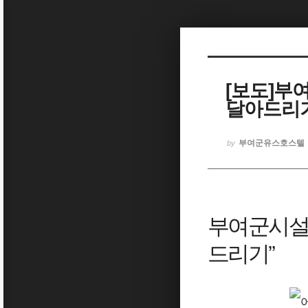
Sketchbook5, 스케치북5
[보도]부
달아드리기” -
Sketchbook5, 스케치북5
부여군유스호스텔
by
부여군시설
드리기”