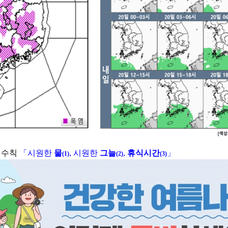
 수칙
「
시원한
물
,
시원한
그늘
,
휴식시간
」
(1)
(2)
(3)