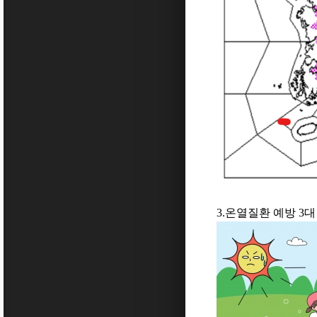
3.온열질환 예방
3
대