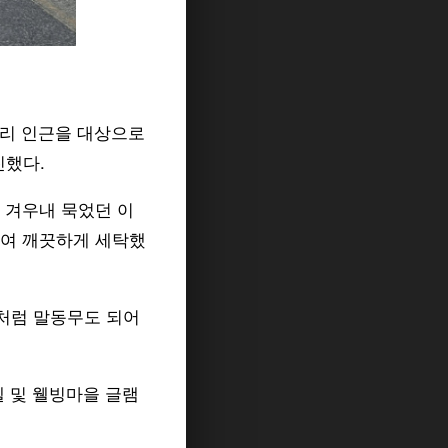
탑리 인근을 대상으로
진했다.
 겨우내 묵었던 이
하여 깨끗하게 세탁했
주처럼 말동무도 되어
텔 및 웰빙마을 글램