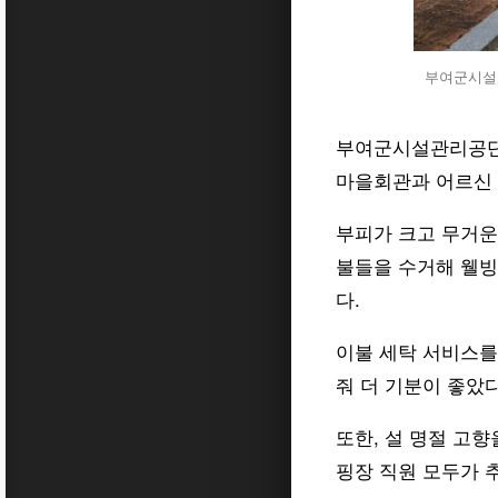
부여군시설관
부여군시설관리공단은
마을회관과 어르신 
부피가 크고 무거운
불들을 수거해 웰빙
다.
이불 세탁 서비스를
줘 더 기분이 좋았
또한, 설 명절 고
핑장 직원 모두가 