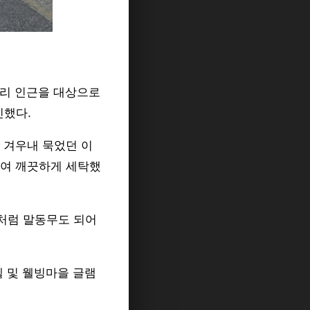
탑리 인근을 대상으로
진했다.
 겨우내 묵었던 이
하여 깨끗하게 세탁했
주처럼 말동무도 되어
텔 및 웰빙마을 글램