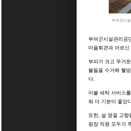
부여군시설관
부여군시설관리공단은
마을회관과 어르신 
부피가 크고 무거운
불들을 수거해 웰빙
다.
이불 세탁 서비스를
줘 더 기분이 좋았
또한, 설 명절 고
핑장 직원 모두가 