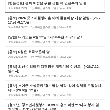
[한눈정보] 결핵 예방을 위한 생활 속 안전수칙 안내
Date
2026.03.24
By
부여군유스호스텔
Views
262
[홍보] 2026 굿뜨래웰빙마을 야외 물놀이장 개장 알림 - (26.7.
17.금~8.17.월)
Date
2026.06.23
By
부여군유스호스텔
Views
250
[알림] 다가오는 4월 22일 ! 제56주년 지구의 날 !
Date
2026.04.20
By
부여군유스호스텔
Views
245
[홍보] 6월은 호국보훈의 달
Date
2026.06.04
By
부여군유스호스텔
Views
210
[홍보] 외산 수리바위 캠핑정원 개장기념 이벤트 - (~26.7.12.
일까지)
Date
2026.06.24
By
부여군유스호스텔
Views
203
[홍보] 부여군 소상공인 '홍보영상 제작' 참여 업체를 모집합니
다! - (26.6월~12월)
Date
2026.06.24
By
부여군유스호스텔
Views
189
[청소년] 청소년자원봉사 DOVOL 홍보 이벤트 '나의 봉사 일
기 VOL-LOG' - (2026.7월~9월)