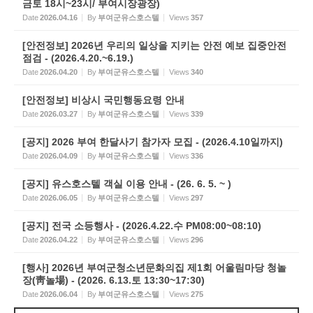
금토 18시~23시/ 부여시장광장)
Date
2026.04.16
By
부여군유스호스텔
Views
357
[안전정보] 2026년 우리의 일상을 지키는 안전 예보 집중안전
점검 - (2026.4.20.~6.19.)
Date
2026.04.20
By
부여군유스호스텔
Views
340
[안전정보] 비상시 국민행동요령 안내
Date
2026.03.27
By
부여군유스호스텔
Views
339
[공지] 2026 부여 한달사기 참가자 모집 - (2026.4.10일까지)
Date
2026.04.09
By
부여군유스호스텔
Views
336
[공지] 유스호스텔 객실 이용 안내 - (26. 6. 5. ~ )
Date
2026.06.05
By
부여군유스호스텔
Views
297
[공지] 전국 소등행사 - (2026.4.22.수 PM08:00~08:10)
Date
2026.04.22
By
부여군유스호스텔
Views
296
[행사] 2026년 부여군청소년문화의집 제1회 어울림마당 청놀
장(靑놀場) - (2026. 6.13.토 13:30~17:30)
Date
2026.06.04
By
부여군유스호스텔
Views
275