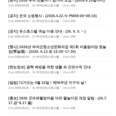
[공지] 2026 부여 한달사기 참가자 모집 - (2026.4.10일까지)
Date
2026.04.09
By
부여군유스호스텔
Views
325
[공지] 전국 소등행사 - (2026.4.22.수 PM08:00~08:10)
Date
2026.04.22
By
부여군유스호스텔
Views
290
[공지] 유스호스텔 객실 이용 안내 - (26. 6. 5. ~ )
Date
2026.06.05
By
부여군유스호스텔
Views
288
[행사] 2026년 부여군청소년문화의집 제1회 어울림마당 청놀
장(靑놀場) - (2026. 6.13.토 13:30~17:30)
Date
2026.06.04
By
부여군유스호스텔
Views
263
[한눈정보] 결핵 예방을 위한 생활 속 안전수칙 안내
Date
2026.03.24
By
부여군유스호스텔
Views
257
[알림] 다가오는 4월 22일 ! 제56주년 지구의 날 !
Date
2026.04.20
By
부여군유스호스텔
Views
239
[홍보] 2026 굿뜨래웰빙마을 야외 물놀이장 개장 알림 - (26.7.
17.금~8.17.월)
Date
2026.06.23
By
부여군유스호스텔
Views
236