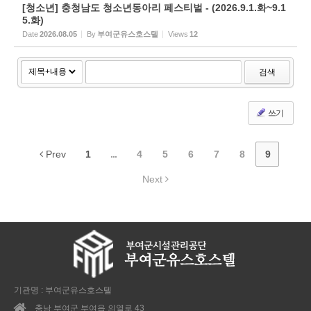
[청소년] 충청남도 청소년동아리 페스티벌 - (2026.9.1.화~9.1
5.화)
Date
2026.08.05
By
부여군유스호스텔
Views
12
검색
쓰기
Prev
1
...
4
5
6
7
8
9
Next
기관명 : 부여군유스호스텔
충남 부여군 부여읍 의열로 43