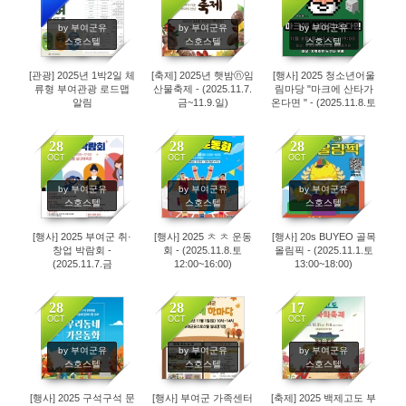
1550
970
918
by 부여군유
by 부여군유
by 부여군유
스호스텔
스호스텔
스호스텔
[관광] 2025년 1박2일 체
[축제] 2025년 햇밤ⓝ임
[행사] 2025 청소년어울
류형 부여관광 로드맵
산물축제 - (2025.11.7.
림마당 "마크에 산타가
알림
금~11.9.일)
온다면 " - (2025.11.8.토
15:00~19:00)
28
28
28
OCT
OCT
OCT
1056
860
846
by 부여군유
by 부여군유
by 부여군유
스호스텔
스호스텔
스호스텔
[행사] 2025 부여군 취·
[행사] 2025 ㅊ ㅊ 운동
[행사] 20s BUYEO 골목
창업 박람회 -
회 - (2025.11.8.토
올림픽 - (2025.11.1.토
(2025.11.7.금
12:00~16:00)
13:00~18:00)
14:00~17:00)
28
28
17
OCT
OCT
OCT
839
868
1307
by 부여군유
by 부여군유
by 부여군유
스호스텔
스호스텔
스호스텔
[행사] 2025 구석구석 문
[행사] 부여군 가족센터
[축제] 2025 백제고도 부