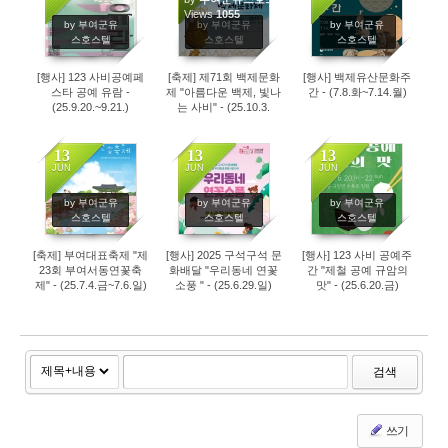
1062
Views
1055
1167
by 부여군유
by 부여군유
by 부여군유
스호스텔
스호스텔
스호스텔
[행사] 123 사비공예페
[축제] 제71회 백제문화
[행사] 백제유산문화주
스타 공예 유람 -
제 "아름다운 백제, 빛나
간 - (7.8.화~7.14.월)
(25.9.20.~9.21.)
는 사비" - (25.10.3.
금-10.12.일)
13
13
13
JUN
JUN
JUN
1132
1187
1201
by 부여군유
by 부여군유
by 부여군유
스호스텔
스호스텔
스호스텔
[축제] 부여대표축제 "제
[행사] 2025 구석구석 문
[행사] 123 사비 공예주
23회 부여서동연꽃축
화배달 "우리동네 연꽃
간 "제철 공예 규암의
제" - (25.7.4.금~7.6.일)
소풍 " - (25.6.29.일)
맛" - (25.6.20.금)
검색
쓰기