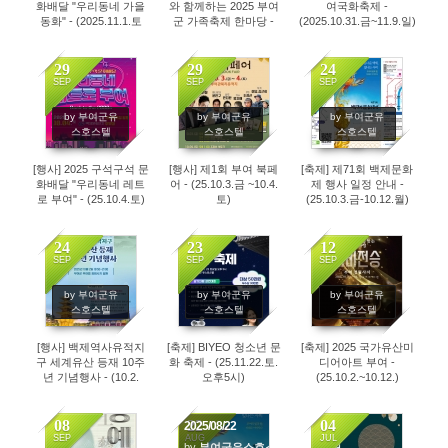
화배달 "우리동네 가을
와 함께하는 2025 부여
여국화축제 -
동화" - (2025.11.1.토
군 가족축제 한마당 -
(2025.10.31.금~11.9.일)
13:00~17:00)
(2025.11.1.토
* (11월14일까지 연장되
10:00~14:00)
었습니다.) *
29
29
24
SEP
SEP
SEP
994
996
1384
by 부여군유
by 부여군유
by 부여군유
스호스텔
스호스텔
스호스텔
[행사] 2025 구석구석 문
[행사] 제1회 부여 북페
[축제] 제71회 백제문화
화배달 "우리동네 레트
어 - (25.10.3.금 ~10.4.
제 행사 일정 안내 -
로 부여" - (25.10.4.토)
토)
(25.10.3.금-10.12.월)
24
23
12
SEP
SEP
SEP
1019
997
1033
by 부여군유
by 부여군유
by 부여군유
스호스텔
스호스텔
스호스텔
[행사] 백제역사유적지
[축제] BIYEO 청소년 문
[축제] 2025 국가유산미
구 세계유산 등재 10주
화 축제 - (25.11.22.토.
디어아트 부여 -
년 기념행사 - (10.2.
오후5시)
(25.10.2.~10.12.)
목.18:50~21:00)
08
22
04
2025/08/22
SEP
AUG
JUL
by
부여군유스호스텔