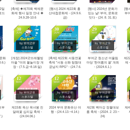
박2일
[축제] ◈제70회 백제문
[행사] 2024 제22회 홍
[행사] 2024년 문화가
[행
로드
화제 행사 일정 안내 ◈
산대첩문화제 - (24.9.6.
있는 날! 부여, 문화로
부여 
24.9.28-10.6
금)
잇다 - (24. 8. 31.토)
30
30
29
JUN
JUN
MAY
1342
1605
2388
by 부여군유
by 부여군유
by 부여군유
스호스텔
스호스텔
스호스텔
제문화
[개장] 2024굿뜨래웰빙
[축제] 제22회 서동연꽃
부여군 청소년 어울림
제2
.6.)
마을 "야외 물놀이장 개
축제 "서동 선화 탐험대
마당 '한여름의 꿀' 개최
제 -
장 - (7.5.금~8.18.일)
궁남지 RPG" - (24.7.6.
- (2024.6.1.)
토~7.7.일)
12
12
13
MAR
MAR
FEB
2421
2577
2647
by 부여군유
by 부여군유
by 부여군유
스호스텔
스호스텔
스호스텔
보부
제15회 옥산 옥녀봉 진
2024 부여 문화유산 야
재2회 백마강 정월대보
제4
달래꽃 십리길 축제 -
행 - (24.4.13.~4.14.)
름 축제 - (2024. 2. 23.~
.)
(24.04.06.)
24)