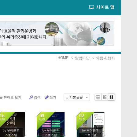
사이트 맵
HOME
＞ 알림마당
＞ 체험 & 행사
T
을 뷰어로 보기
검색
쓰기
기본글꼴
Li
Zi
G
st
n
al
e
le
16
05
02
r
AUG
AUG
AUG
y
1513
1447
1419
by 부여군유
by 부여군유
by 부여군유
스호스텔
스호스텔
스호스텔