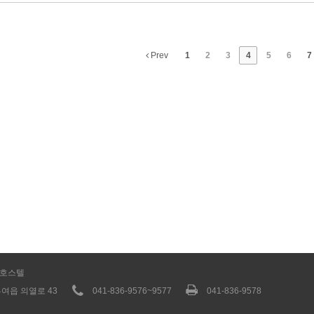
Prev
1
2
3
4
5
6
7
스호스텔
여읍 의열로 43
041-836-9576~9577
041-836-9578