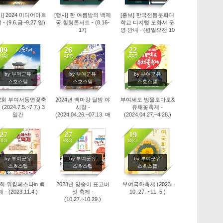
사] 2024 미디어아트
[행사] 한 여름밤의 백제
[홍보] 한국전통문화대
- (9.6.금~9.27.일)
궁 힐링콘서트 - (8.16-
학교 디지털 도화서 운
17)
영 안내 - (평일오전 10
시 ~ 오후 5시)
09
26
22
MAY
APR
APR
2575
2510
2770
by 부여군유
by 부여군유
by 부여군유
스호스텔
스호스텔
스호스텔
2회 부여서동연꽃축
2024년 백마강 달밤 야
부여세도 방울토마토&
 (2024.7.5.~7.7.) 3
시장 -
유채꽃축제 -
일간
(2024.04.26.~07.13. 매
(2024.04.27.~4.28.)
주금.토 18시~23시)
27
27
19
OCT
OCT
OCT
2542
2506
2528
by 부여군유
by 부여군유
by 부여군유
스호스텔
스호스텔
스호스텔
회 워킹페스타in 백
2023년 양송이 표고버
부여국화축제 (2023.
제 - (2023.11.4.)
섯 축제 -
10. 27. ~11. 5.)
(10.27.~10.29.)