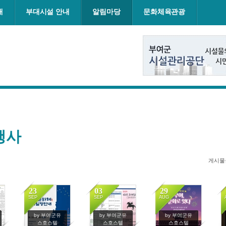
내
부대시설 안내
알림마당
문화체육관광
행사
게시물
23
03
29
SEP
SEP
AUG
1374
1360
1391
by 부여군유
by 부여군유
by 부여군유
스호스텔
스호스텔
스호스텔