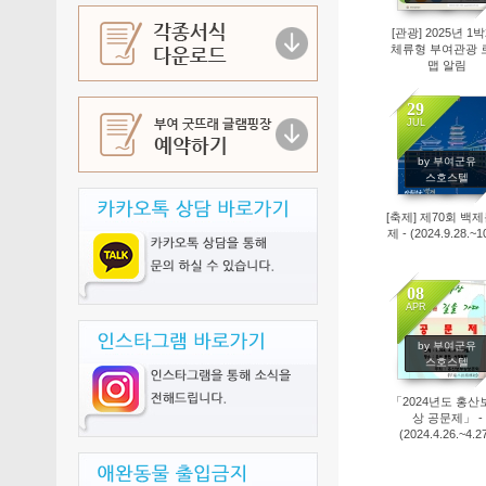
[관광] 2025년 1
체류형 부여관광 
맵 알림
29
JUL
1351
by 부여군유
스호스텔
[축제] 제70회 백
제 - (2024.9.28.~10
08
APR
2342
by 부여군유
스호스텔
「2024년도 홍산
상 공문제」 -
(2024.4.26.~4.27