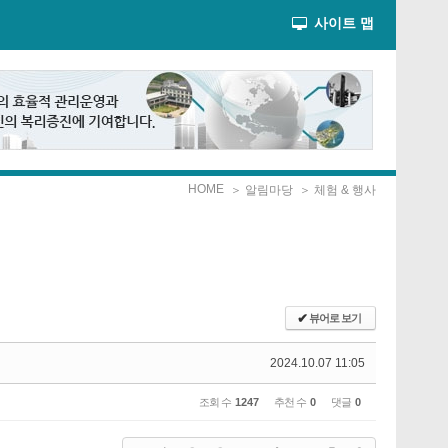
사이트 맵
HOME
＞ 알림마당
＞ 체험 & 행사
✔
뷰어로 보기
2024.10.07 11:05
조회 수
1247
추천 수
0
댓글
0