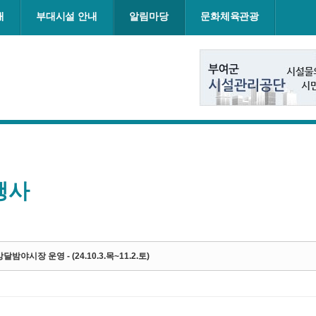
내
부대시설 안내
알림마당
문화체육관광
행사
달밤야시장 운영 - (24.10.3.목~11.2.토)