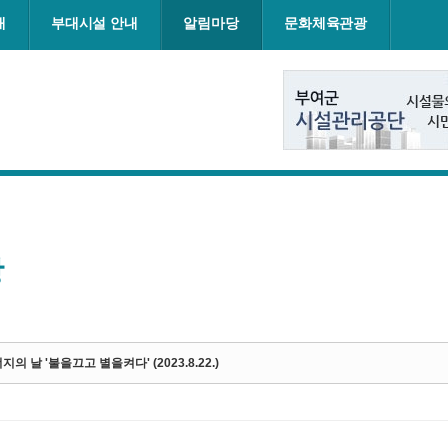
내
부대시설 안내
알림마당
문화체육관광
항
지의 날 '불을끄고 별을켜다' (2023.8.22.)