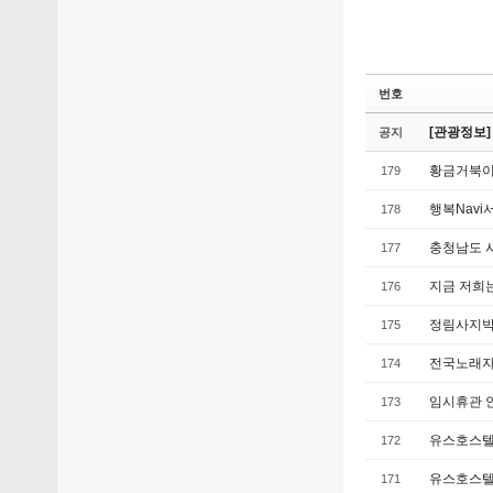
번호
[관광정보]
공지
황금거북이
179
행복Navi
178
충청남도 
177
지금 저희는.
176
정림사지박물
175
전국노래자
174
임시휴관 
173
유스호스텔
172
유스호스텔
171