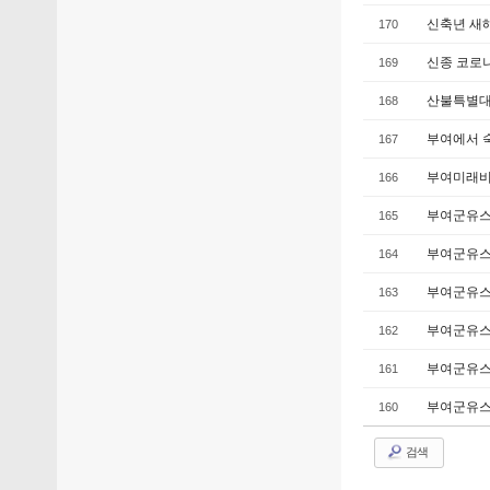
신축년 새
170
신종 코로
169
산불특별대책
168
부여에서 
167
부여미래비
166
부여군유스
165
부여군유스
164
부여군유스
163
부여군유스
162
부여군유스
161
부여군유스
160
검색