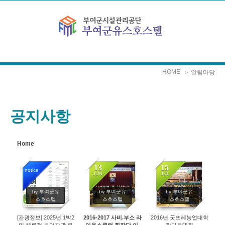
Sketchbook5, 스케치북5
Sketchbook5, 스케치북5
본문으로 바로가기
HOME
＞ 알림마당
공지사항
Home
13
15
notice
JUN
JUL
2176
2629
2828
by 부여군유
by 부여군유
by 부여군유
스호스텔
스호스텔
스호스텔
[관광정보] 2025년 1박2
2016-2017 사비.부소 라
2016년 굿뜨레농업대학