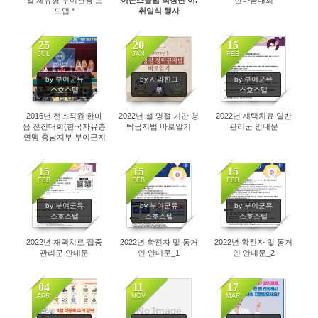
일 체류형 부여관광 로
이온스클럽 회장단 이.
한마음대회
드맵 *
취임식 행사
25
20
15
JUL
JAN
FEB
3534
3638
3252
by 부여군유
by 사과한그
by 부여군유
스호스텔
루
스호스텔
2016년 전조직원 한마
2022년 설 명절 기간 청
2022년 재택치료 일반
음 전진대회(한국자유총
탁금지법 바로알기
관리군 안내문
연맹 충남지부 부여군지
회)
15
15
15
FEB
FEB
FEB
3660
3526
3296
by 부여군유
by 부여군유
by 부여군유
스호스텔
스호스텔
스호스텔
2022년 재택치료 집중
2022년 확진자 및 동거
2022년 확진자 및 동거
관리군 안내문
인 안내문_1
인 안내문_2
04
11
17
APR
NOV
MAR
No Image
3116
3468
3091