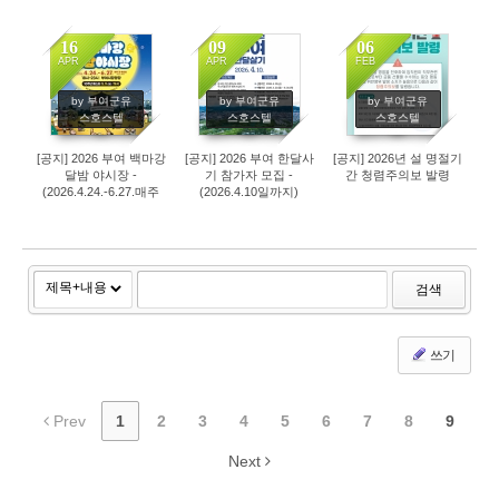
지)
16
09
06
APR
APR
FEB
366
343
613
by 부여군유
by 부여군유
by 부여군유
스호스텔
스호스텔
스호스텔
[공지] 2026 부여 백마강
[공지] 2026 부여 한달사
[공지] 2026년 설 명절기
달밤 야시장 -
기 참가자 모집 -
간 청렴주의보 발령
(2026.4.24.-6.27.매주
(2026.4.10일까지)
금토 18시~23시/ 부여시
장광장)
검색
쓰기
Prev
1
2
3
4
5
6
7
8
9
Next