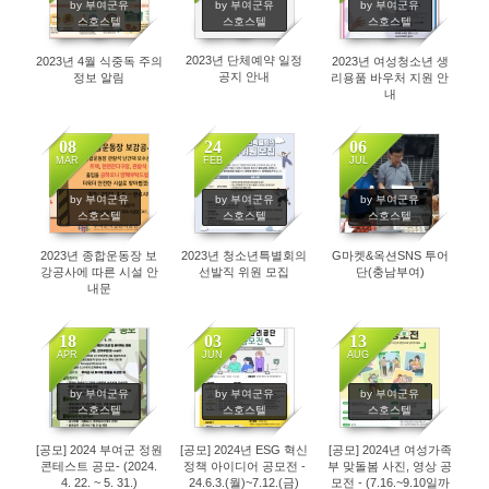
by 부여군유
by 부여군유
by 부여군유
스호스텔
스호스텔
스호스텔
2023년 단체예약 일정
2023년 4월 식중독 주의
2023년 여성청소년 생
공지 안내
정보 알림
리용품 바우처 지원 안
내
08
24
06
MAR
FEB
JUL
3074
3358
3063
by 부여군유
by 부여군유
by 부여군유
스호스텔
스호스텔
스호스텔
2023년 종합운동장 보
2023년 청소년특별회의
G마켓&옥션SNS 투어
강공사에 따른 시설 안
선발직 위원 모집
단(충남부여)
내문
18
03
13
APR
JUN
AUG
3334
6040
2138
by 부여군유
by 부여군유
by 부여군유
스호스텔
스호스텔
스호스텔
[공모] 2024 부여군 정원
[공모] 2024년 ESG 혁신
[공모] 2024년 여성가족
콘테스트 공모- (2024.
정책 아이디어 공모전 -
부 맞돌봄 사진, 영상 공
4. 22. ~ 5. 31.)
24.6.3.(월)~7.12.(금)
모전 - (7.16.~9.10일까