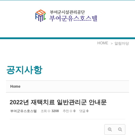
Sketchbook5, 스케치북5
Sketchbook5, 스케치북5
본문으로 바로가기
HOME
＞ 알림마당
공지사항
Home
2022년 재택치료 일반관리군 안내문
부여군유스호스텔
조회 수
3208
추천 수
0
댓글
0