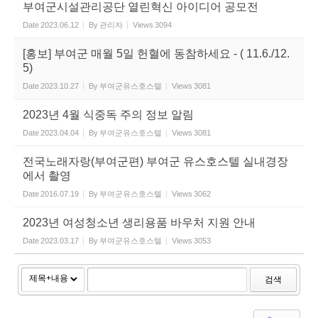
부여군시설관리공단 열린혁신 아이디어 공모전
Date
2023.06.12
By
관리자
Views
3094
[홍보] 부여군 매월 5일 헌혈에 동참하세요 - ( 11.6./12.
5)
Date
2023.10.27
By
부여군유스호스텔
Views
3081
2023년 4월 식중독 주의 정보 알림
Date
2023.04.04
By
부여군유스호스텔
Views
3081
전국노래자랑(부여군편) 부여군 유스호스텔 실내경장
에서 촬영
Date
2016.07.19
By
부여군유스호스텔
Views
3062
2023년 여성청소년 생리용품 바우처 지원 안내
Date
2023.03.17
By
부여군유스호스텔
Views
3053
검색