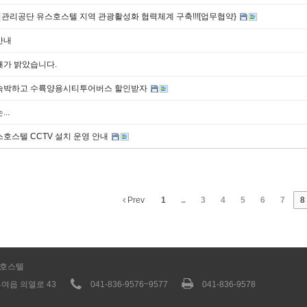
관리공단 유스호스텔 지역 관광활성화 협력체계 구축!!![업무협약}
안내
해가 밝았습니다.
숙박하고 수륙양용시티투어버스 할인받자
..
호스텔 CCTV 설치 운영 안내
Prev
1
...
3
4
5
6
7
8
스호스텔
여읍 의열로 43
041-836-9576~9577
041-836-9578