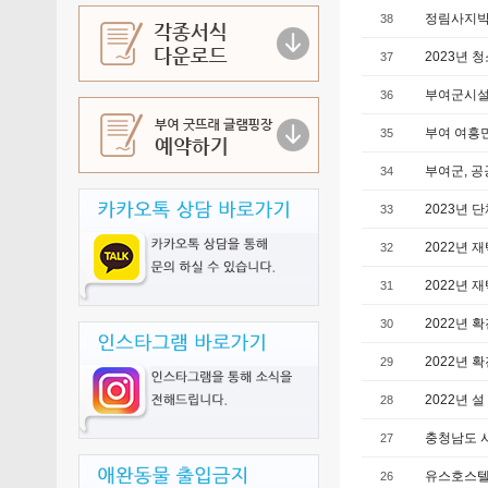
정림사지박물
38
2023년
37
부여군시설
36
부여 여흥
35
부여군, 공
34
2023년 
33
2022년
32
2022년
31
2022년 
30
2022년 
29
2022년 
28
충청남도 
27
유스호스텔
26