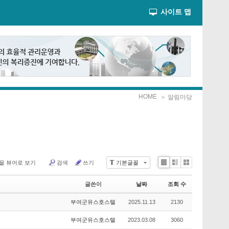
사이트 맵
HOME
＞ 알림마당
T
을 뷰어로 보기
검색
쓰기
기본글꼴
Li
Zi
G
st
n
al
글쓴이
날짜
조회 수
e
le
r
부여군유스호스텔
2025.11.13
2130
y
부여군유스호스텔
2023.03.08
3060