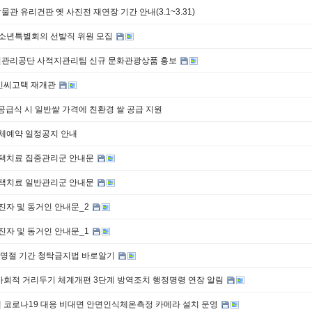
관 유리건판 옛 사진전 재연장 기간 안내(3.1~3.31)
 청소년특별회의 선발직 위원 모집
관리공단 사적지관리팀 신규 문화관광상품 홍보
민씨고택 재개관
공급식 시 일반쌀 가격에 친환경 쌀 공급 지원
단체예약 일정공지 안내
 재택치료 집중관리군 안내문
 재택치료 일반관리군 안내문
확진자 및 동거인 안내문_2
확진자 및 동거인 안내문_1
설 명절 기간 청탁금지법 바로알기
사회적 거리두기 체계개편 3단계 방역조치 행정명령 연장 알림
 코로나19 대응 비대면 안면인식체온측정 카메라 설치 운영