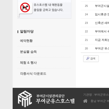
부여군시설
25
임시휴관 
24
신축년 새
23
알림마당
부여에서 
22
지금 저희는.
21
예약현황
부여군 유스
20
분실물 습득
검색
체험 & 행사
각종서식 다운로드
기관명 : 부여군유
충남 부여군 부