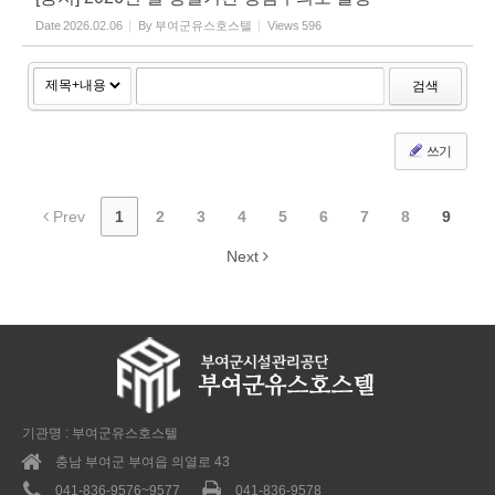
Date
2026.02.06
By
부여군유스호스텔
Views
596
검색
쓰기
Prev
1
2
3
4
5
6
7
8
9
Next
기관명 : 부여군유스호스텔
충남 부여군 부여읍 의열로 43
041-836-9576~9577
041-836-9578