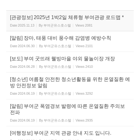
[관광정보] 2025년 1박2일 체류형 부여관광 로드맵 *
Date
2025.11.13
By
부여군유스호스텔
Views
2081
[알림] 장마, 태풍 대비 풍수해 감염병 예방수칙
Date
2024.06.30
By
부여군유스호스텔
Views
2101
[보도] 부여 굿뜨래 웰빙마을 야외 물놀이장 개장
Date
2024.06.28
By
부여군유스호스텔
Views
2410
[청소년] 여름철 안전한 청소년활동을 위한 온열질환 예
방 안전정보 알림
Date
2024.06.19
By
부여군유스호스텔
Views
3292
[알림] 부여군 폭염경보 발령에 따른 온열질환 주의보
전파
Date
2024.06.19
By
부여군유스호스텔
Views
2935
[여행정보] 부여군 지역 관광 안내 지도 입니다.