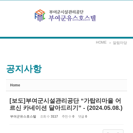
Sketchbook5, 스케치북5
Sketchbook5, 스케치북5
본문으로 바로가기
HOME
＞ 알림마당
공지사항
Home
[보도]부여군시설관리공단 “가탑리마을 어
르신 카네이션 달아드리기” - (2024.05.08.)
부여군유스호스텔
조회 수
3117
추천 수
0
댓글
0