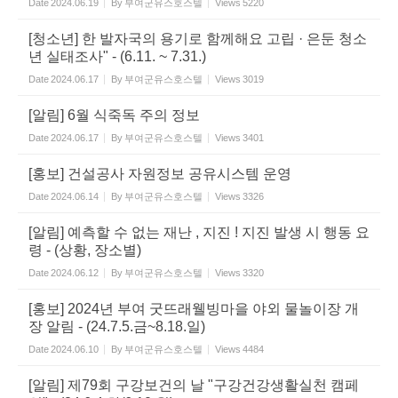
Date
2024.06.19
By
부여군유스호스텔
Views
5220
[청소년] 한 발자국의 용기로 함께해요 고립 · 은둔 청소
년 실태조사" - (6.11. ~ 7.31.)
Date
2024.06.17
By
부여군유스호스텔
Views
3019
[알림] 6월 식죽독 주의 정보
Date
2024.06.17
By
부여군유스호스텔
Views
3401
[홍보] 건설공사 자원정보 공유시스템 운영
Date
2024.06.14
By
부여군유스호스텔
Views
3326
[알림] 예측할 수 없는 재난 , 지진 ! 지진 발생 시 행동 요
령 - (상황, 장소별)
Date
2024.06.12
By
부여군유스호스텔
Views
3320
[홍보] 2024년 부여 굿뜨래웰빙마을 야외 물놀이장 개
장 알림 - (24.7.5.금~8.18.일)
Date
2024.06.10
By
부여군유스호스텔
Views
4484
[알림] 제79회 구강보건의 날 "구강건강생활실천 캠페