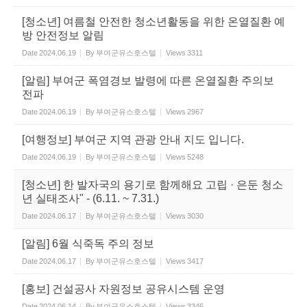
[청소년] 여름철 안전한 청소년활동을 위한 온열질환 예
방 안전정보 알림
Date
2024.06.19
By
부여군유스호스텔
Views
3311
[알림] 부여군 폭염경보 발령에 따른 온열질환 주의보
전파
Date
2024.06.19
By
부여군유스호스텔
Views
2967
[여행정보] 부여군 지역 관광 안내 지도 입니다.
Date
2024.06.19
By
부여군유스호스텔
Views
5248
[청소년] 한 발자국의 용기로 함께해요 고립 · 은둔 청소
년 실태조사" - (6.11. ~ 7.31.)
Date
2024.06.17
By
부여군유스호스텔
Views
3030
[알림] 6월 식죽독 주의 정보
Date
2024.06.17
By
부여군유스호스텔
Views
3417
[홍보] 건설공사 자원정보 공유시스템 운영
Date
2024.06.14
By
부여군유스호스텔
Views
3346