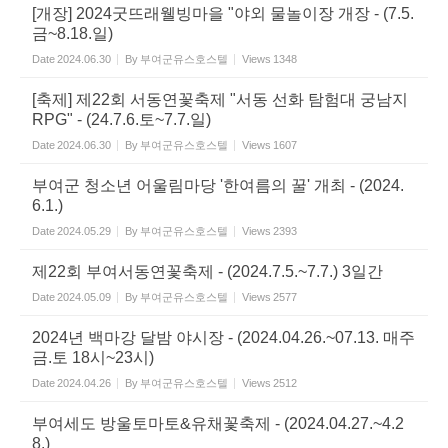
[개장] 2024굿뜨래웰빙마을 "야외 물놀이장 개장 - (7.5.
금~8.18.일)
Date
2024.06.30
By
부여군유스호스텔
Views
1348
[축제] 제22회 서동연꽃축제 "서동 선화 탐험대 궁남지
RPG" - (24.7.6.토~7.7.일)
Date
2024.06.30
By
부여군유스호스텔
Views
1607
부여군 청소년 어울림마당 '한여름의 꿀' 개최 - (2024.
6.1.)
Date
2024.05.29
By
부여군유스호스텔
Views
2393
제22회 부여서동연꽃축제 - (2024.7.5.~7.7.) 3일간
Date
2024.05.09
By
부여군유스호스텔
Views
2577
2024년 백마강 달밤 야시장 - (2024.04.26.~07.13. 매주
금.토 18시~23시)
Date
2024.04.26
By
부여군유스호스텔
Views
2512
부여세도 방울토마토&유채꽃축제 - (2024.04.27.~4.2
8.)