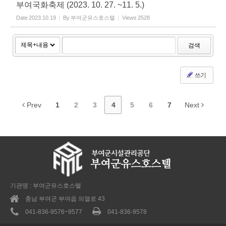
부여국화축제 (2023. 10. 27. ~11. 5.)
Date
2023.10.19
By
부여군유스호스텔
Views
2528
검색
쓰기
Prev
1
2
3
4
5
6
7
Next
기관명 : 부여군유스호스텔
충남 부여군 부여읍 의열로 43
041-836-9576~9577
041-836-9578