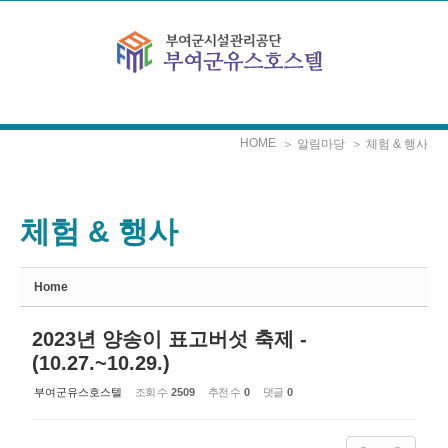
Sketchbook5, 스케치북5
Sketchbook5, 스케치북5
본문으로 바로가기
HOME
＞ 알림마당
＞ 체험 & 행사
체험 & 행사
Home
2023년 양송이 표고버섯 축제 -
(10.27.~10.29.)
부여군유스호스텔
조회 수
2509
추천 수
0
댓글
0