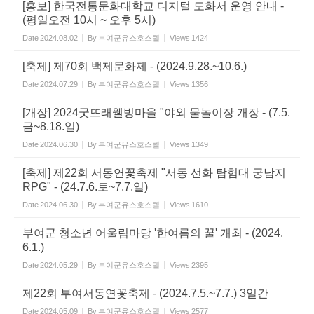
[홍보] 한국전통문화대학교 디지털 도화서 운영 안내 -
(평일오전 10시 ~ 오후 5시)
Date
2024.08.02
By
부여군유스호스텔
Views
1424
[축제] 제70회 백제문화제 - (2024.9.28.~10.6.)
Date
2024.07.29
By
부여군유스호스텔
Views
1356
[개장] 2024굿뜨래웰빙마을 "야외 물놀이장 개장 - (7.5.
금~8.18.일)
Date
2024.06.30
By
부여군유스호스텔
Views
1349
[축제] 제22회 서동연꽃축제 "서동 선화 탐험대 궁남지
RPG" - (24.7.6.토~7.7.일)
Date
2024.06.30
By
부여군유스호스텔
Views
1610
부여군 청소년 어울림마당 '한여름의 꿀' 개최 - (2024.
6.1.)
Date
2024.05.29
By
부여군유스호스텔
Views
2395
제22회 부여서동연꽃축제 - (2024.7.5.~7.7.) 3일간
Date
2024.05.09
By
부여군유스호스텔
Views
2577