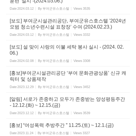
훈련' 실시 -(2024.03.06.)
Date
2024.03.12
By
부여군유스호스텔
Views
3535
[보도] 부여군시설관리공단, 부여군유스호스텔 '2024년
모범 청소년수련시설 표창장' 수여 (2024.02.23.)
Date
2024.03.12
By
부여군유스호스텔
Views
3332
[보도] 설 맞이 사랑의 이불 세탁 봉사 실시 - (2024. 02.
06.)
Date
2024.02.08
By
부여군유스호스텔
Views
3308
[홍보]부여군시설관리공단 ‘부여 문화관광상품’ 신규 캐
릭터 및 상품제작
Date
2023.12.29
By
부여군유스호스텔
Views
3452
[알림] 서로가 존중하고 모두가 존중받는 양성평등주간
- 12.12.(화) ~ 12.15.(금)
Date
2023.12.12
By
부여군유스호스텔
Views
3539
[홍보] “여성폭력 추방주간 ” 11.25.(토) ~ 12.1.(금)
Date
2023.11.24
By
부여군유스호스텔
Views
3327