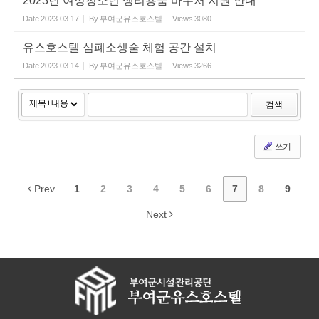
2023년 여성청소년 생리용품 바우처 지원 안내
Date
2023.03.17
By
부여군유스호스텔
Views
3080
유스호스텔 심폐소생술 체험 공간 설치
Date
2023.03.14
By
부여군유스호스텔
Views
3266
검색
쓰기
Prev
1
2
3
4
5
6
7
8
9
Next